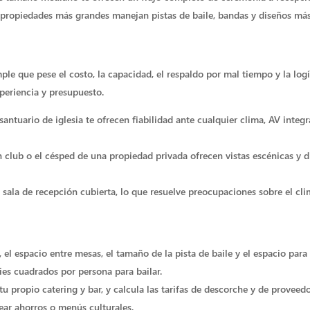
 propiedades más grandes manejan pistas de baile, bandas y diseños má
e que pese el costo, la capacidad, el respaldo por mal tiempo y la logís
periencia y presupuesto.
ntuario de iglesia te ofrecen fiabilidad ante cualquier clima, AV inte
n club o el césped de una propiedad privada ofrecen vistas escénicas y d
la de recepción cubierta, lo que resuelve preocupaciones sobre el cli
el espacio entre mesas, el tamaño de la pista de baile y el espacio p
ies cuadrados por persona para bailar.
 tu propio catering y bar, y calcula las tarifas de descorche y de provee
ear ahorros o menús culturales.