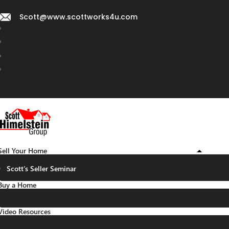
Scott@www.scottworks4u.com
Sell Your Home
Scott’s Seller Seminar
Buy a Home
Video Resources