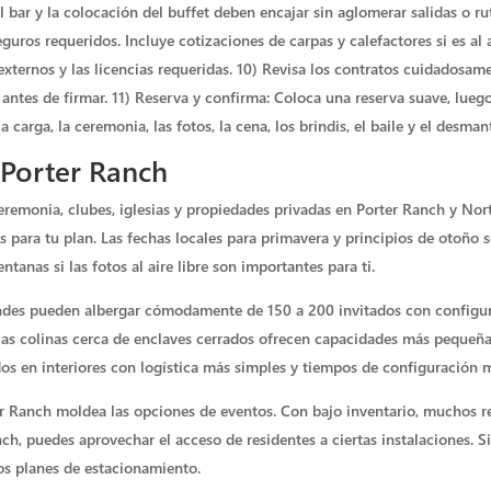
el bar y la colocación del buffet deben encajar sin aglomerar salidas o r
guros requeridos. Incluye cotizaciones de carpas y calefactores si es al a
s externos y las licencias requeridas. 10) Revisa los contratos cuidadosam
antes de firmar. 11) Reserva y confirma: Coloca una reserva suave, luego
carga, la ceremonia, las fotos, la cena, los brindis, el baile y el desma
 Porter Ranch
remonia, clubes, iglesias y propiedades privadas en Porter Ranch y North
s para tu plan. Las fechas locales para primavera y principios de otoño 
tanas si las fotos al aire libre son importantes para ti.
andes pueden albergar cómodamente de 150 a 200 invitados con configu
las colinas cerca de enclaves cerrados ofrecen capacidades más pequeñas
os en interiores con logística más simples y tiempos de configuración m
 Ranch moldea las opciones de eventos. Con bajo inventario, muchos r
ch, puedes aprovechar el acceso de residentes a ciertas instalaciones. Si
los planes de estacionamiento.