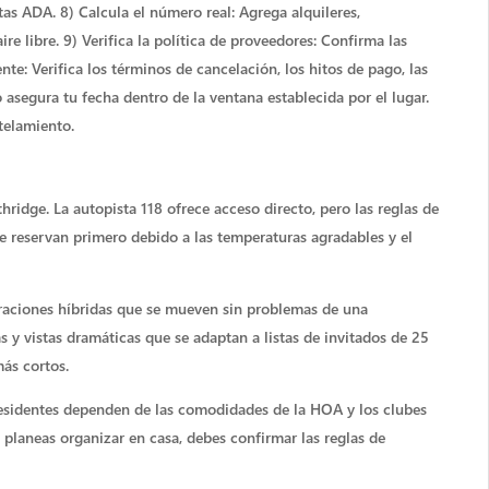
utas ADA. 8) Calcula el número real: Agrega alquileres,
ire libre. 9) Verifica la política de proveedores: Confirma las
ente: Verifica los términos de cancelación, los hitos de pago, las
 asegura tu fecha dentro de la ventana establecida por el lugar.
ntelamiento.
ridge. La autopista 118 ofrece acceso directo, pero las reglas de
se reservan primero debido a las temperaturas agradables y el
raciones híbridas que se mueven sin problemas de una
 y vistas dramáticas que se adaptan a listas de invitados de 25
ás cortos.
esidentes dependen de las comodidades de la HOA y los clubes
 planeas organizar en casa, debes confirmar las reglas de