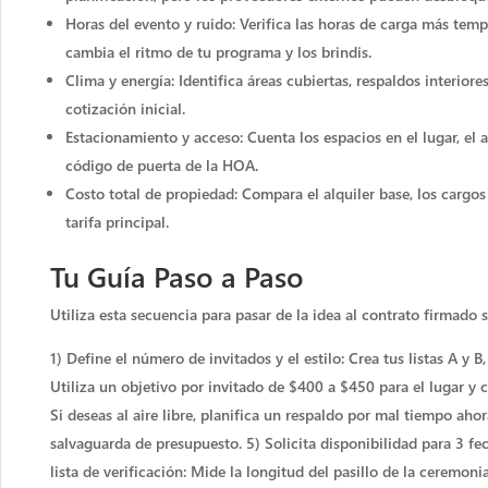
Horas del evento y ruido: Verifica las horas de carga más temp
cambia el ritmo de tu programa y los brindis.
Clima y energía: Identifica áreas cubiertas, respaldos interior
cotización inicial.
Estacionamiento y acceso: Cuenta los espacios en el lugar, el 
código de puerta de la HOA.
Costo total de propiedad: Compara el alquiler base, los cargos d
tarifa principal.
Tu Guía Paso a Paso
Utiliza esta secuencia para pasar de la idea al contrato firmado si
1) Define el número de invitados y el estilo: Crea tus listas A y
Utiliza un objetivo por invitado de $400 a $450 para el lugar y c
Si deseas al aire libre, planifica un respaldo por mal tiempo aho
salvaguarda de presupuesto. 5) Solicita disponibilidad para 3 fe
lista de verificación: Mide la longitud del pasillo de la ceremon