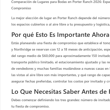
Comparación de Lugares para Bodas en Porter Ranch 2026: Espaci
Compromiso
La mejor elección de lugar en Porter Ranch depende del número de
los espacios cubiertos o al aire libre a tu presupuesto y logístic
Por qué Esto Es Importante Ahora
Estás planeando una fiesta de compromiso que establece el tono p
y Northridge se reservan con 12 a 18 meses de anticipación, espe
del rango medio de $60,000 para aproximadamente 150 invitados, 
transporte público limitado, el estacionamiento ajustado y las 
de vendedores y muchas familias mudándose a nuevas casas en Po
las vistas al aire libre son más importantes, y qué rango de capa
asegurar fechas preferidas, controlar los costos por invitado y c
Lo Que Necesitas Saber Antes de 
Debes comenzar definiendo los tres grandes: número de invitados, p
tu fiesta de compromiso.