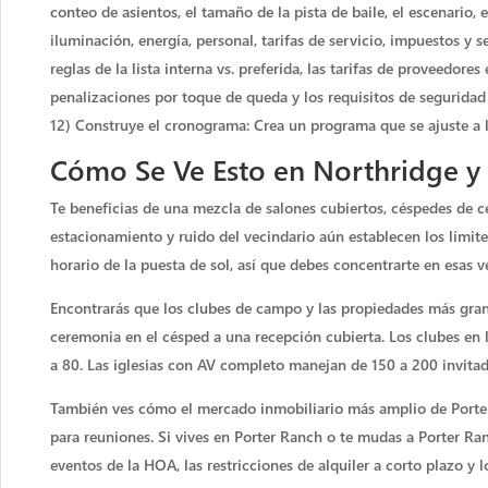
conteo de asientos, el tamaño de la pista de baile, el escenario, 
iluminación, energía, personal, tarifas de servicio, impuestos y se
reglas de la lista interna vs. preferida, las tarifas de proveedore
penalizaciones por toque de queda y los requisitos de seguridad 
12) Construye el cronograma: Crea un programa que se ajuste a la 
Cómo Se Ve Esto en Northridge y
Te beneficias de una mezcla de salones cubiertos, céspedes de ce
estacionamiento y ruido del vecindario aún establecen los límite
horario de la puesta de sol, así que debes concentrarte en esas ven
Encontrarás que los clubes de campo y las propiedades más gr
ceremonia en el césped a una recepción cubierta. Los clubes en 
a 80. Las iglesias con AV completo manejan de 150 a 200 invitad
También ves cómo el mercado inmobiliario más amplio de Porter
para reuniones. Si vives en Porter Ranch o te mudas a Porter Ran
eventos de la HOA, las restricciones de alquiler a corto plazo y 