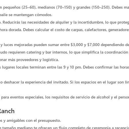
 en pequeños (25–60), medianos (70–150) y grandes (150–250). Debes ma
e baile se mantengan cómodos.
. Reducirás las necesidades de alquiler y la incertidumbre, lo que prote
 la hora dorada. Debes calcular el costo de carpas, calefactores, generad
ería y luces mejoradas pueden sumar entre $3,000 y $7,000 dependiendo de
udo requieren catering y bar internos, lo que simplifica la coordinación 
onar más proveedores y logística.
lugares locales terminan entre las 9 y 10 pm. Debes confirmar las horas 
 deshacer la experiencia del invitado. Si los espacios en el lugar son li
para eventos especiales, los requisitos de servicio de alcohol y el pers
Ranch
os y amigables con el presupuesto.
 de tamaño mediano te ofrecen un flujo completo de ceremonia a recepci