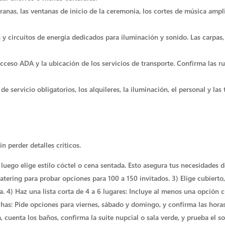
ranas, las ventanas de inicio de la ceremonia, los cortes de música ampl
es y circuitos de energía dedicados para iluminación y sonido. Las carpas
acceso ADA y la ubicación de los servicios de transporte. Confirma las r
e servicio obligatorios, los alquileres, la iluminación, el personal y las
n perder detalles críticos.
 B, luego elige estilo cóctel o cena sentada. Esto asegura tus necesidades
atering para probar opciones para 100 a 150 invitados. 3) Elige cubierto, 
ra. 4) Haz una lista corta de 4 a 6 lugares: Incluye al menos una opción
chas: Pide opciones para viernes, sábado y domingo, y confirma las hora
ia, cuenta los baños, confirma la suite nupcial o sala verde, y prueba el