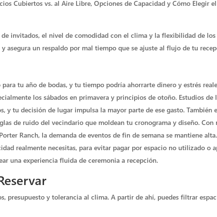
os Cubiertos vs. al Aire Libre, Opciones de Capacidad y Cómo Elegir el
 invitados, el nivel de comodidad con el clima y la flexibilidad de los
a, y asegura un respaldo por mal tiempo que se ajuste al flujo de tu recep
ara tu año de bodas, y tu tiempo podría ahorrarte dinero y estrés reales
cialmente los sábados en primavera y principios de otoño. Estudios de la
y tu decisión de lugar impulsa la mayor parte de ese gasto. También enf
reglas de ruido del vecindario que moldean tu cronograma y diseño. Con 
rter Ranch, la demanda de eventos de fin de semana se mantiene alta. Qu
cidad realmente necesitas, para evitar pagar por espacio no utilizado o 
rear una experiencia fluida de ceremonia a recepción.
Reservar
resupuesto y tolerancia al clima. A partir de ahí, puedes filtrar espacio