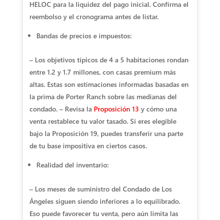
HELOC para la liquidez del pago inicial. Confirma el
reembolso y el cronograma antes de listar.
Bandas de precios e impuestos:
– Los objetivos típicos de 4 a 5 habitaciones rondan
entre 1.2 y 1.7 millones, con casas premium más
altas. Estas son estimaciones informadas basadas en
la prima de Porter Ranch sobre las medianas del
condado. – Revisa la
Proposición 13
y cómo una
venta restablece tu valor tasado. Si eres elegible
bajo la Proposición 19, puedes transferir una parte
de tu base impositiva en ciertos casos.
Realidad del inventario:
– Los meses de suministro del Condado de Los
Ángeles siguen siendo inferiores a lo equilibrado.
Eso puede favorecer tu venta, pero aún limita las