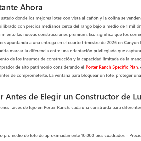
tante Ahora
ustado donde los mejores lotes con vista al cañón y la colina se venden 
ibrado con precios medianos cerca del rango bajo a medio de 1 millón
imiento las nuevas construcciones premium. Eso significa que los corre
rs apuntando a una entrega en el cuarto trimestre de 2026 en Canyon P
ía marcar la diferencia entre una orientación privilegiada que captura l
mento de los insumos de construcción y la capacidad limitada de la man
prador de alto patrimonio considerando el
Porter Ranch Specific Plan
,
a antes de comprometerte. La ventana para bloquear un lote, proteger un
r Antes de Elegir un Constructor de L
enes raíces de lujo en Porter Ranch, cada una construida para diferentes
ño promedio de lote de aproximadamente 10,000 pies cuadrados – Preci