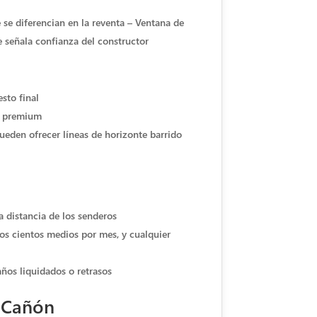
 se diferencian en la reventa – Ventana de
e señala confianza del constructor
sto final
s premium
pueden ofrecer líneas de horizonte barrido
la distancia de los senderos
los cientos medios por mes, y cualquier
años liquidados o retrasos
l Cañón