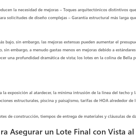
educen la necesidad de mejoras – Toques arquitectónicos distintivos que
ra solicitudes de diseño complejas – Garantía estructural más larga qu
ás bajo, sin embargo, las mejoras extensas pueden aumentar el presupue
to, sin embargo, a menudo gastas menos en mejoras debido a estándare
ecer una profundidad dramática de vista; los lotes en la colina de Bella 
a la exposición al atardecer, la mínima intrusión de la línea del techo y 
pciones estructurales, piscina y paisajismo, tarifas de HOA alrededor de 
tes de construcción, tiempos de entrega de materiales y cláusulas de d
ra Asegurar un Lote Final con Vista a