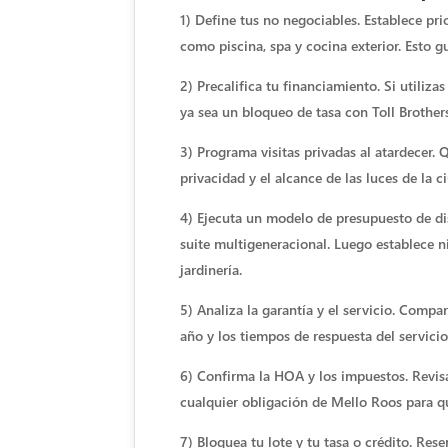
1) Define tus no negociables. Establece pri
como piscina, spa y cocina exterior. Esto gu
2) Precalifica tu financiamiento. Si utili
ya sea un bloqueo de tasa con Toll Brothers
3) Programa visitas privadas al atardecer. 
privacidad y el alcance de las luces de la c
4) Ejecuta un modelo de presupuesto de di
suite multigeneracional. Luego establece n
jardinería.
5) Analiza la garantía y el servicio. Compar
año y los tiempos de respuesta del servicio
6) Confirma la HOA y los impuestos. Revisa 
cualquier obligación de Mello Roos para qu
7) Bloquea tu lote y tu tasa o crédito. Res