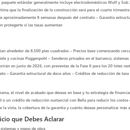
l paquete estándar generalmente incluye electrodomésticos Wolf y Sub Z
tima que la finalización de la construcción será para el cuarto trimestre
de aproximadamente 8 semanas después del contrato – Garantía estruct
n protegerte si las tasas aumentan
edian alrededor de 8,500 pies cuadrados – Precios base comenzando cerc
ele y cocinas Poggenpohl – Senderos privados en el barranco, sistemas
irán en junio de 2026, con preventas de la Fase II para los 20 lotes re
ato – Garantía estructural de doce años – Créditos de reducción de tas
rama, el nivel de acabado que deseas en base y tu estrategia de financ
ad o un crédito de reducción sustancial con Bella para reducir los costo
 la vista, la cobertura de la garantía y cuánto deseas personalizar más a
vicio que Debes Aclarar
, sistemas y mano de obra