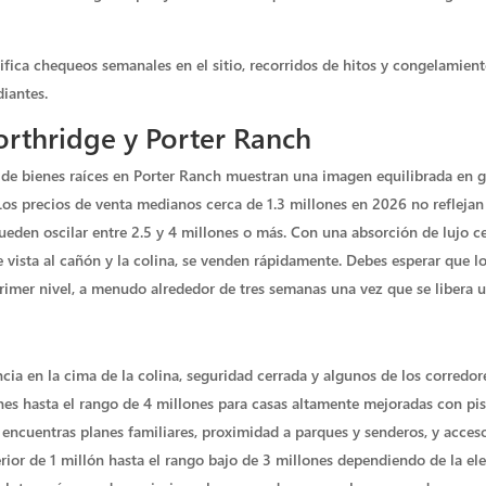
ifica chequeos semanales en el sitio, recorridos de hitos y congelamient
diantes.
rthridge y Porter Ranch
e bienes raíces en Porter Ranch muestran una imagen equilibrada en gen
s precios de venta medianos cerca de 1.3 millones en 2026 no reflejan
ueden oscilar entre 2.5 y 4 millones o más. Con una absorción de lujo ce
e vista al cañón y la colina, se venden rápidamente. Debes esperar que 
rimer nivel, a menudo alrededor de tres semanas una vez que se libera u
ia en la cima de la colina, seguridad cerrada y algunos de los corredore
es hasta el rango de 4 millones para casas altamente mejoradas con pisc
ncuentras planes familiares, proximidad a parques y senderos, y acceso
ior de 1 millón hasta el rango bajo de 3 millones dependiendo de la elev