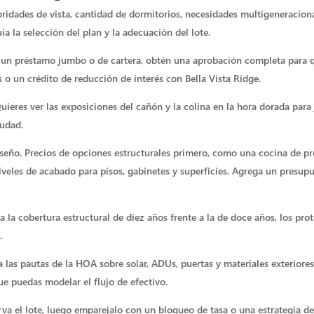
oridades de vista, cantidad de dormitorios, necesidades multigeneraciona
ía la selección del plan y la adecuación del lote.
zas un préstamo jumbo o de cartera, obtén una aprobación completa para 
 o un crédito de reducción de interés con Bella Vista Ridge.
Quieres ver las exposiciones del cañón y la colina en la hora dorada para
iudad.
seño. Precios de opciones estructurales primero, como una cocina de p
iveles de acabado para pisos, gabinetes y superficies. Agrega un presupu
a la cobertura estructural de diez años frente a la de doce años, los prot
.
las pautas de la HOA sobre solar, ADUs, puertas y materiales exteriores.
e puedas modelar el flujo de efectivo.
erva el lote, luego emparejalo con un bloqueo de tasa o una estrategia d