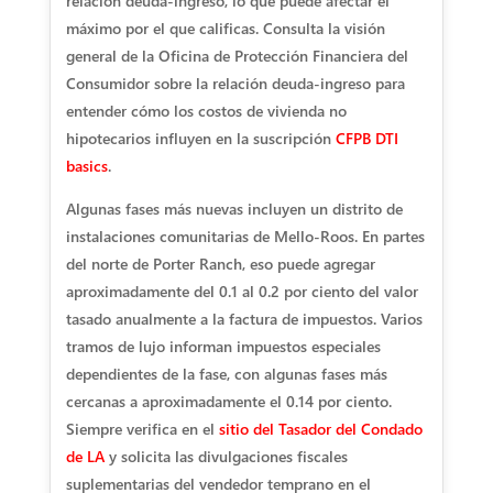
relación deuda-ingreso, lo que puede afectar el
máximo por el que calificas. Consulta la visión
general de la Oficina de Protección Financiera del
Consumidor sobre la relación deuda-ingreso para
entender cómo los costos de vivienda no
hipotecarios influyen en la suscripción
CFPB DTI
basics
.
Algunas fases más nuevas incluyen un distrito de
instalaciones comunitarias de Mello-Roos. En partes
del norte de Porter Ranch, eso puede agregar
aproximadamente del 0.1 al 0.2 por ciento del valor
tasado anualmente a la factura de impuestos. Varios
tramos de lujo informan impuestos especiales
dependientes de la fase, con algunas fases más
cercanas a aproximadamente el 0.14 por ciento.
Siempre verifica en el
sitio del Tasador del Condado
de LA
y solicita las divulgaciones fiscales
suplementarias del vendedor temprano en el